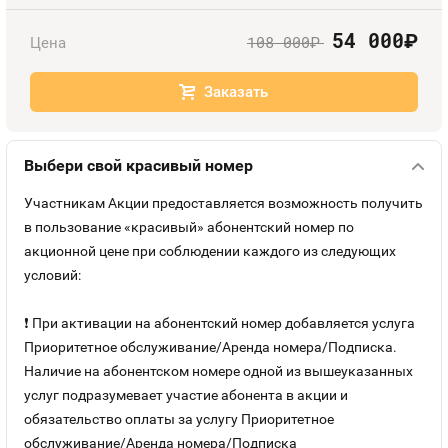
Номера
Оплата и доставка
Тарифы
54 000
руб.
108 000
Цена
руб.
Контакты
Заказать
Устройства
Выбери свой красивый номер
Участникам Акции предоставляется возможность получить
в пользование «красивый» абонентский номер по
акционной цене при соблюдении каждого из следующих
условий:
❗ При активации на абонентский номер добавляется услуга
Приоритетное обслуживание/Аренда номера/Подписка.
Наличие на абонентском номере одной из вышеуказанных
услуг подразумевает участие абонента в акции и
обязательство оплаты за услугу Приоритетное
обслуживание/Аренда номера/Подписка