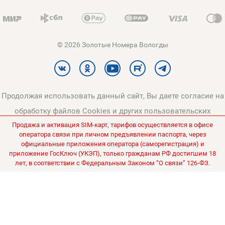
© 2026 Золотые Номера Вологды
Продолжая использовать данный сайт, Вы даете согласие на
обработку файлов Cookies и других пользовательских
Продажа и активация SIM-карт, тарифов осуществляется в офисе
данных, в соответствии с
Политикой конфиденциальности
и
оператора связи при личном предъявлении паспорта, через
Политикой в отношении обработки персональных данных
.
официальные приложения оператора (саморегистрация) и
приложение ГосКлюч (УКЭП), только гражданам РФ достигшим 18
Все цены на сайте указаны без НДС.
лет, в соответствии с Федеральным Законом “О связи” 126-ФЗ.