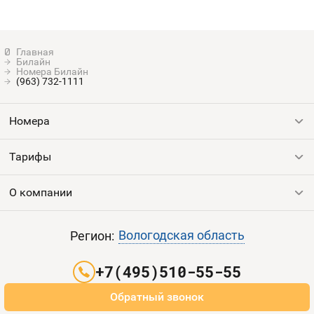
Билайн
Номера Билайн
(963) 732-1111
Номера
Тарифы
Все номера
Продать номер
О компании
Выгодные тарифы
Пополнить баланс
Все тарифы
Контакты
Вологодская область
Регион:
Партнерам
+7(495)510-55-55
Оплата и доставка
Обратный звонок
Карта сайта