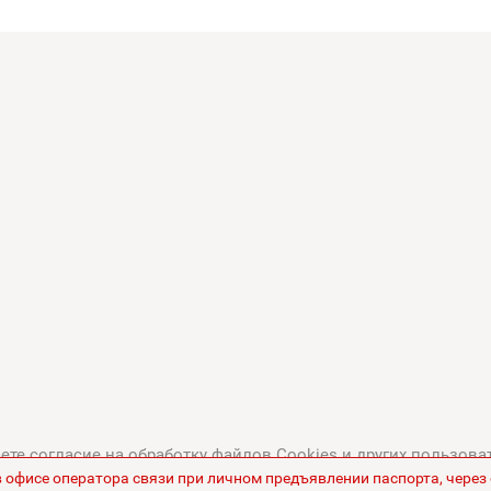
те согласие на обработку файлов Cookies и других пользова
в офисе оператора связи при личном предъявлении паспорта, чере
тикой в отношении обработки персональных данных
.
Все це