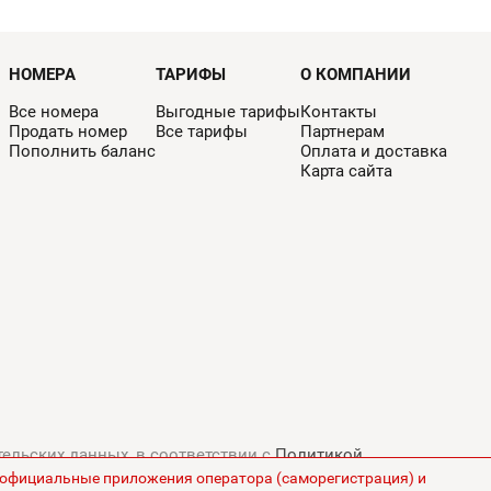
НОМЕРА
ТАРИФЫ
О КОМПАНИИ
Все номера
Выгодные тарифы
Контакты
Продать номер
Все тарифы
Партнерам
Пополнить баланс
Оплата и доставка
Карта сайта
тельских данных, в соответствии с
Политикой
з официальные приложения оператора (саморегистрация) и
ны на сайте указаны без НДС.