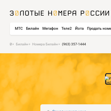
МТС
Билайн
Мегафон
Теле2
Йота
Продать ном
Билайн
Номера Билайн
(963) 357-1444