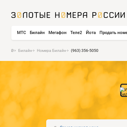
МТС
Билайн
Мегафон
Теле2
Йота
Продать ном
Билайн
Номера Билайн
(963) 356-5050