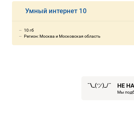
Умный интернет 10
10 гб
Регион: Москва и Московская область
¯\_(
ツ
)_/¯
НЕ Н
Мы подб