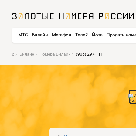
МТС
Билайн
Мегафон
Теле2
Йота
Продать ном
Билайн
Номера Билайн
(906) 297-1111