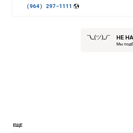
(964) 297-1111
¯\_(
ツ
)_/¯
НЕ Н
Мы подб
ЕЩЕ